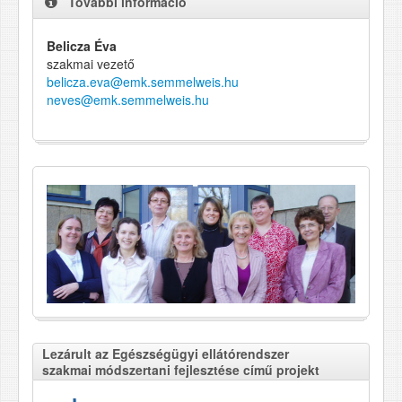
További információ
Belicza Éva
szakmai vezető
belicza.eva@emk.semmelweis.hu
neves@emk.semmelweis.hu
Lezárult az Egészségügyi ellátórendszer
szakmai módszertani fejlesztése című projekt