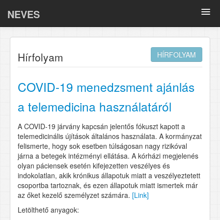
NEVES
Összefoglalók
Hírfolyam
HÍRFOLYAM
Oki kutatások
BELLA
COVID-19 menedzsment ajánlás
COVID-19
a telemedicina használatáról
Tematikus anyagok
A COVID-19 járvány kapcsán jelentős fókuszt kapott a
telemedicinális újítások általános használata. A kormányzat
felismerte, hogy sok esetben túlságosan nagy rizikóval
Adatlapok
járna a betegek intézményi ellátása. A kórházi megjelenés
olyan páciensek esetén kifejezetten veszélyes és
GY.I.K.
indokolatlan, akik krónikus állapotuk miatt a veszélyeztetett
csoportba tartoznak, és ezen állapotuk miatt ismertek már
az őket kezelő személyzet számára.
[Link]
Letölthető anyagok: