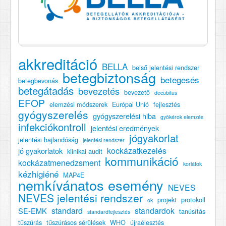
akkreditáció
BELLA
belső jelentési rendszer
betegbiztonság
betegesés
betegbevonás
betegátadás
bevezetés
bevezető
decubitus
EFOP
elemzési módszerek
Európai Unió
fejlesztés
gyógyszerelés
gyógyszerelési hiba
gyökérok elemzés
infekciókontroll
jelentési eredmények
jógyakorlat
jelentési hajlandóság
jelentési rendszer
kockázatkezelés
jó gyakorlatok
klinikai audit
kommunikáció
kockázatmenedzsment
korlátok
kézhigiéné
MAP4E
nemkívánatos esemény
NEVES
NEVES jelentési rendszer
projekt
protokoll
ok
standard
standardok
SE-EMK
tanúsítás
standardfejlesztés
tűszúrás
tűszúrásos sérülések
WHO
újraélesztés