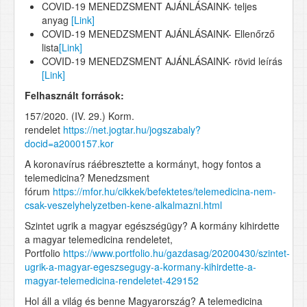
COVID-19 MENEDZSMENT AJÁNLÁSAINK- teljes
anyag
[Link]
COVID-19 MENEDZSMENT AJÁNLÁSAINK- Ellenőrző
lista
[Link]
COVID-19 MENEDZSMENT AJÁNLÁSAINK- rövid leírás
[Link]
Felhasznált források:
157/2020. (IV. 29.) Korm.
rendelet
https://net.jogtar.hu/jogszabaly?
docid=a2000157.kor
A koronavírus ráébresztette a kormányt, hogy fontos a
telemedicina? Menedzsment
fórum
https://mfor.hu/cikkek/befektetes/telemedicina-nem-
csak-veszelyhelyzetben-kene-alkalmazni.html
Szintet ugrik a magyar egészségügy? A kormány kihirdette
a magyar telemedicina rendeletet,
Portfolio
https://www.portfolio.hu/gazdasag/20200430/szintet-
ugrik-a-magyar-egeszsegugy-a-kormany-kihirdette-a-
magyar-telemedicina-rendeletet-429152
Hol áll a világ és benne Magyarország? A telemedicina