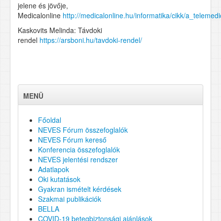
jelene és jövője,
Medicalonline
http://medicalonline.hu/informatika/cikk/a_telemed
Kaskovits Melinda: Távdoki
rendel
https://arsboni.hu/tavdoki-rendel/
MENÜ
Főoldal
NEVES Fórum összefoglalók
NEVES Fórum kereső
Konferencia összefoglalók
NEVES jelentési rendszer
Adatlapok
Oki kutatások
Gyakran ismételt kérdések
Szakmai publikációk
BELLA
COVID-19 betegbiztonsági ajánlások