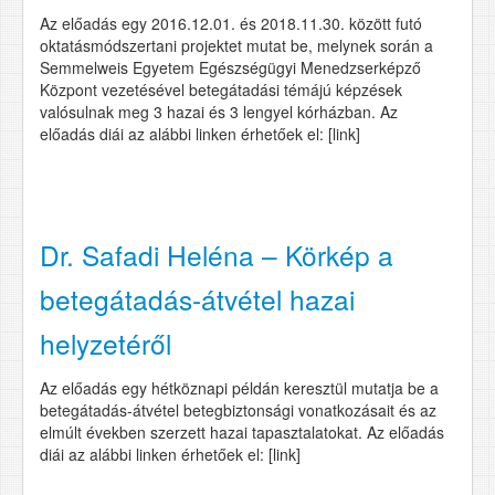
Az előadás egy 2016.12.01. és 2018.11.30. között futó
oktatásmódszertani projektet mutat be, melynek során a
Semmelweis Egyetem Egészségügyi Menedzserképző
Központ vezetésével betegátadási témájú képzések
valósulnak meg 3 hazai és 3 lengyel kórházban. Az
előadás diái az alábbi linken érhetőek el: [link]
Dr. Safadi Heléna – Körkép a
betegátadás-átvétel hazai
helyzetéről
Az előadás egy hétköznapi példán keresztül mutatja be a
betegátadás-átvétel betegbiztonsági vonatkozásait és az
elmúlt években szerzett hazai tapasztalatokat. Az előadás
diái az alábbi linken érhetőek el: [link]