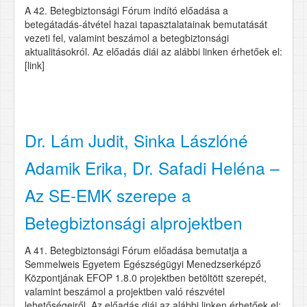
A 42. Betegbiztonsági Fórum indító előadása a
betegátadás-átvétel hazai tapasztalatainak bemutatását
vezeti fel, valamint beszámol a betegbiztonsági
aktualitásokról. Az előadás diái az alábbi linken érhetőek el:
[link]
Dr. Lám Judit, Sinka Lászlóné
Adamik Erika, Dr. Safadi Heléna –
Az SE-EMK szerepe a
Betegbiztonsági alprojektben
A 41. Betegbiztonsági Fórum előadása bemutatja a
Semmelweis Egyetem Egészségügyi Menedzserképző
Központjának EFOP 1.8.0 projektben betöltött szerepét,
valamint beszámol a projektben való részvétel
lehetőségeiről. Az előadás diái az alábbi linken érhetőek el: