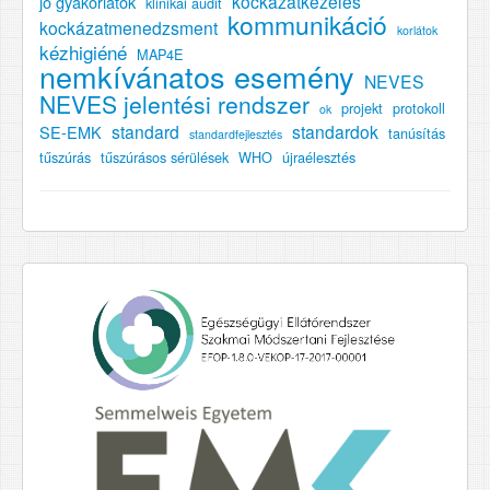
kockázatkezelés
jó gyakorlatok
klinikai audit
kommunikáció
kockázatmenedzsment
korlátok
kézhigiéné
MAP4E
nemkívánatos esemény
NEVES
NEVES jelentési rendszer
projekt
protokoll
ok
standard
standardok
SE-EMK
tanúsítás
standardfejlesztés
tűszúrás
tűszúrásos sérülések
WHO
újraélesztés