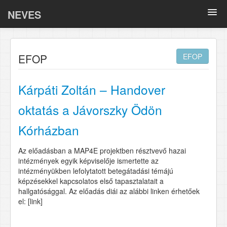
NEVES
Összefoglalók
EFOP
EFOP
Oki kutatások
BELLA
Kárpáti Zoltán – Handover
COVID-19
oktatás a Jávorszky Ödön
Kórházban
Tematikus anyagok
Az előadásban a MAP4E projektben résztvevő hazai
Adatlapok
intézmények egyik képviselője ismertette az
intézményükben lefolytatott betegátadási témájú
GY.I.K.
képzésekkel kapcsolatos első tapasztalatait a
hallgatósággal. Az előadás diái az alábbi linken érhetőek
el: [link]