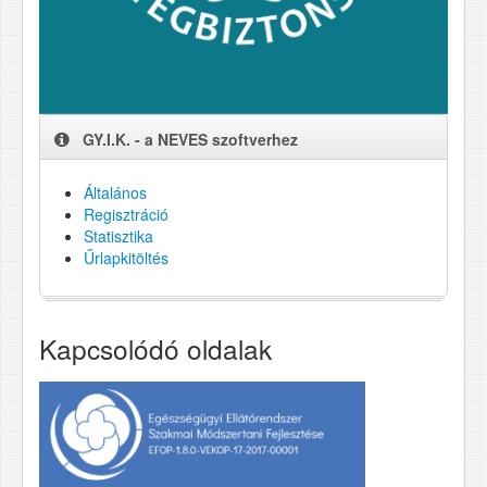
GY.I.K. - a NEVES szoftverhez
Általános
Regisztráció
Statisztika
Űrlapkitöltés
Kapcsolódó oldalak