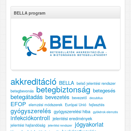
BELLA program
akkreditáció
BELLA
belső jelentési rendszer
betegbiztonság
betegesés
betegbevonás
betegátadás
bevezetés
bevezető
decubitus
EFOP
elemzési módszerek
Európai Unió
fejlesztés
gyógyszerelés
gyógyszerelési hiba
gyökérok elemzés
infekciókontroll
jelentési eredmények
jógyakorlat
jelentési hajlandóság
jelentési rendszer