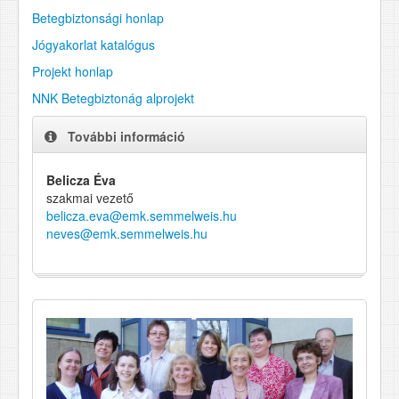
Betegbiztonsági honlap
Jógyakorlat katalógus
Projekt honlap
NNK Betegbiztonág alprojekt
További információ
Belicza Éva
szakmai vezető
belicza.eva@emk.semmelweis.hu
neves@emk.semmelweis.hu