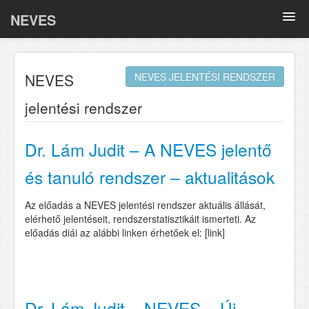
NEVES
Összefoglalók
NEVES
NEVES JELENTÉSI RENDSZER
Oki kutatások
jelentési rendszer
BELLA
COVID-19
Dr. Lám Judit – A NEVES jelentő
és tanuló rendszer – aktualitások
Tematikus anyagok
Az előadás a NEVES jelentési rendszer aktuális állását,
Adatlapok
elérhető jelentéseit, rendszerstatisztikáit ismerteti. Az
előadás diái az alábbi linken érhetőek el: [link]
GY.I.K.
Dr. Lám Judit – NEVES – Új