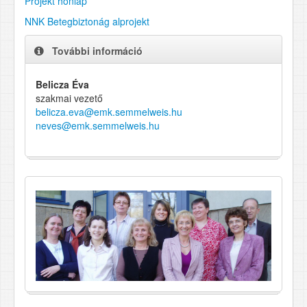
Projekt honlap
NNK Betegbiztonág alprojekt
További információ
Belicza Éva
szakmai vezető
belicza.eva@emk.semmelweis.hu
neves@emk.semmelweis.hu