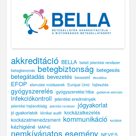
akkreditáció
BELLA
belső jelentési rendszer
betegbiztonság
betegesés
betegbevonás
betegátadás
bevezetés
bevezető
decubitus
EFOP
elemzési módszerek
Európai Unió
fejlesztés
gyógyszerelés
gyógyszerelési hiba
gyökérok elemzés
infekciókontroll
jelentési eredmények
jógyakorlat
jelentési hajlandóság
jelentési rendszer
kockázatkezelés
jó gyakorlatok
klinikai audit
kommunikáció
kockázatmenedzsment
korlátok
kézhigiéné
MAP4E
nemkívánatos esemény
NEVES