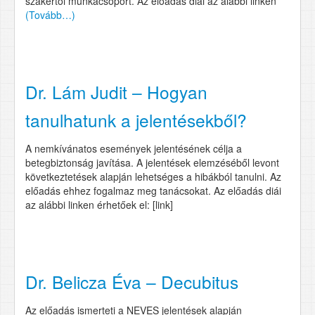
szakértői munkacsoport. Az előadás diái az alábbi linken
(Tovább…)
Dr. Lám Judit – Hogyan
tanulhatunk a jelentésekből?
A nemkívánatos események jelentésének célja a
betegbiztonság javítása. A jelentések elemzéséből levont
következtetések alapján lehetséges a hibákból tanulni. Az
előadás ehhez fogalmaz meg tanácsokat. Az előadás diái
az alábbi linken érhetőek el: [link]
Dr. Belicza Éva – Decubitus
Az előadás ismerteti a NEVES jelentések alapján