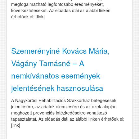
megfogalmazható legfontosabb eredményeket,
következtetéseket. Az előadás diái az alábbi linken
érhetőek el: [link]
Szemerényiné Kovács Mária,
Vágány Tamásné – A
nemkívánatos események
jelentésének hasznosulása
A Nagykőrösi Rehabilitációs Szakkórház betegesések
jelentésére, az adatok elemzésére és az ezek alapján
meghozott prevenciós intézkedésekre vonatkozó
tapasztalatai. Az előadás diái az alábbi linken érhetőek el:
[link]