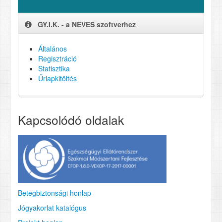
GY.I.K. - a NEVES szoftverhez
Általános
Regisztráció
Statisztika
Űrlapkitöltés
Kapcsolódó oldalak
Betegbiztonsági honlap
Jógyakorlat katalógus