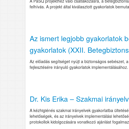
A PaSQ projekthez való csatlakozásra, a betegbizton
felhívás. A projekt által kiválasztott gyakorlatok bemuta
Az ismert legjobb gyakorlatok 
gyakorlatok (XXII. Betegbiztons
Az előadás segítséget nyújt a biztonságos sebészet, 
fejlesztésére irányuló gyakorlatok implementálásához. A
Dr. Kis Erika – Szakmai iránye
A kézhigiénés szakmai irányelvek gyakorlatba ültetésé
lehetőségek, és az irányelvek implementálási lehetősé
protokollok kidolgozására vonatkozó ajánlást fogalmaz