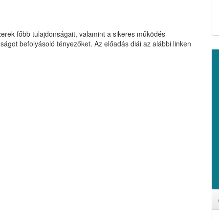
erek főbb tulajdonságait, valamint a sikeres működés
óságot befolyásoló tényezőket. Az előadás diái az alábbi linken