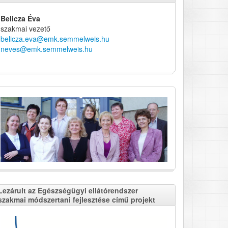
Belicza Éva
szakmai vezető
belicza.eva@emk.semmelweis.hu
neves@emk.semmelweis.hu
Lezárult az Egészségügyi ellátórendszer
szakmai módszertani fejlesztése című projekt