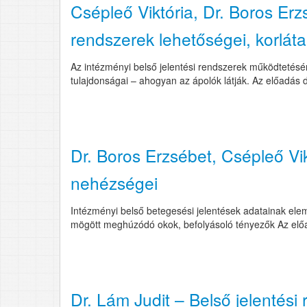
Csépleő Viktória, Dr. Boros Erz
rendszerek lehetőségei, korlátai
Az intézményi belső jelentési rendszerek működtetésé
tulajdonságai – ahogyan az ápolók látják. Az előadás diá
Dr. Boros Erzsébet, Csépleő Vi
nehézségei
Intézményi belső betegesési jelentések adatainak elem
mögött meghúzódó okok, befolyásoló tényezők Az előadás
Dr. Lám Judit – Belső jelentés