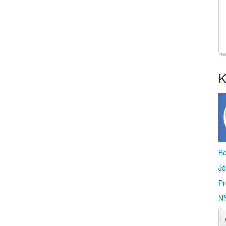
K
Be
Jó
Pr
NN