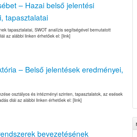
sébet – Hazai belső jelentési
, tapasztalatai
nek tapasztalatai, SWOT analízis segítségével bemutatott
i az alábbi linken érhetőek el: [link]
któria – Belső jelentések eredményei,
zése osztályos és intézményi szinten, tapasztalatok, az esések
 diái az alábbi linken érhetőek el: [link]
i rendszerek bevezetésének