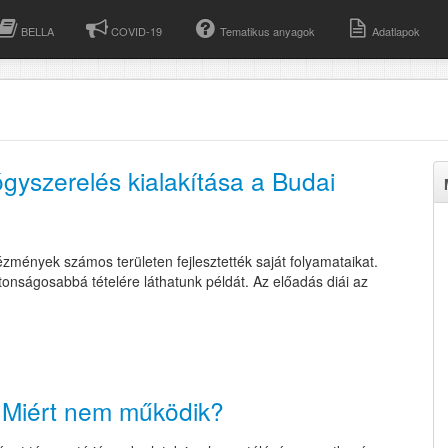
BELLA
COVID-19
Tematikus anyagok
Adatlapok
gyszerelés kialakítása a Budai
mények számos területen fejlesztették saját folyamataikat.
onságosabbá tételére láthatunk példát. Az előadás diái az
? Miért nem működik?