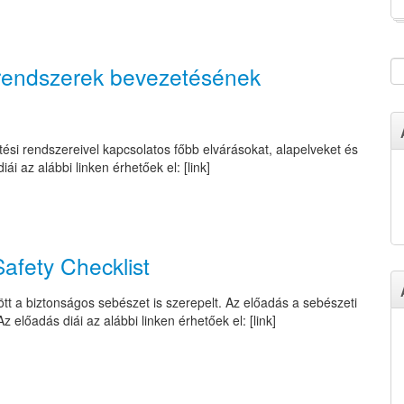
i rendszerek bevezetésének
si rendszereivel kapcsolatos főbb elvárásokat, alapelveket és
ái az alábbi linken érhetőek el: [link]
afety Checklist
 a biztonságos sebészet is szerepelt. Az előadás a sebészeti
előadás diái az alábbi linken érhetőek el: [link]