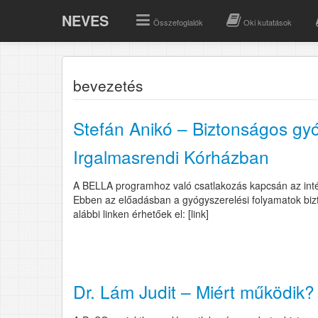
NEVES
Összefoglalók
Oki kutatások
bevezetés
Stefán Anikó – Biztonságos gyó
Irgalmasrendi Kórházban
A BELLA programhoz való csatlakozás kapcsán az intéz
Ebben az előadásban a gyógyszerelési folyamatok bizt
alábbi linken érhetőek el: [link]
Dr. Lám Judit – Miért működik