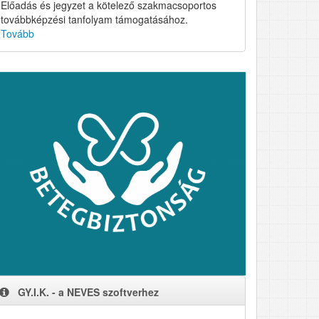
Előadás és jegyzet a kötelező szakmacsoportos
továbbképzési tanfolyam támogatásához.
Tovább
GY.I.K. - a NEVES szoftverhez