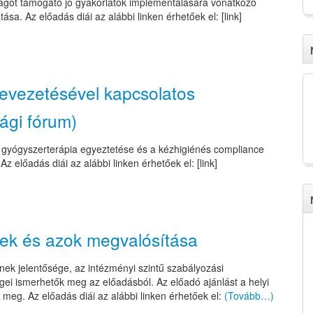
ságot támogató jó gyakorlatok implementálására vonatkozó
tása. Az előadás diái az alábbi linken érhetőek el: [link]
bevezetésével kapcsolatos
ági fórum)
a gyógyszerterápia egyeztetése és a kézhigiénés compliance
z előadás diái az alábbi linken érhetőek el: [link]
lvek és azok megvalósítása
nek jelentősége, az intézményi szintű szabályozási
gei ismerhetők meg az előadásból. Az előadó ajánlást a helyi
 meg. Az előadás diái az alábbi linken érhetőek el:
(Tovább…)