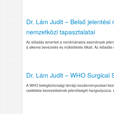
Dr. Lám Judit – Belső jelentés
nemzetközi tapasztalatai
Az előadás ismerteti a nemkívánatos események jelenté
a sikeres bevezetés és működtetés titkait. Az előadás di
Dr. Lám Judit – WHO Surgical S
A WHO betegbiztonsági témájú kezdeményezései között
csekklista bevezetésének jelentőségét hangsúlyozza. Az 