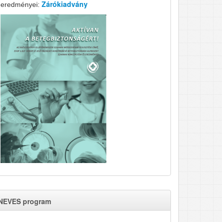
Zárókiadvány
eredményei:
NEVES program