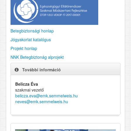
Betegbiztonsági honlap
Jógyakorlat katalógus
Projekt honlap
NNK Betegbiztonág alprojekt
További információ
Belicza Éva
szakmai vezető
belicza.eva@emk.semmelweis.hu
neves@emk.semmelweis.hu