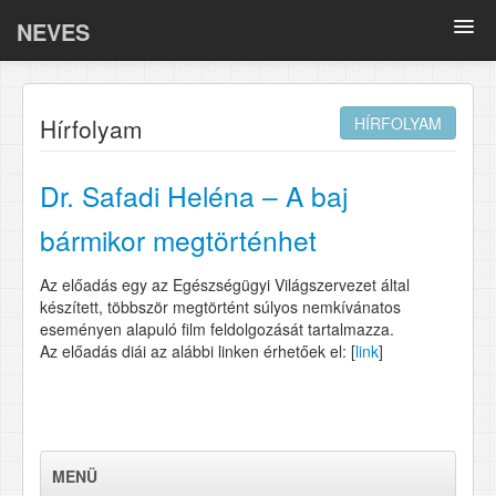
NEVES
Összefoglalók
Hírfolyam
HÍRFOLYAM
Oki kutatások
BELLA
Dr. Safadi Heléna – A baj
COVID-19
bármikor megtörténhet
Tematikus anyagok
Az előadás egy az Egészségügyi Világszervezet által
készített, többször megtörtént súlyos nemkívánatos
eseményen alapuló film feldolgozását tartalmazza.
Adatlapok
Az előadás diái az alábbi linken érhetőek el: [
link
]
GY.I.K.
MENÜ