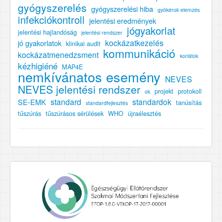
gyógyszerelés
gyógyszerelési hiba
gyökérok elemzés
infekciókontroll
jelentési eredmények
jógyakorlat
jelentési hajlandóság
jelentési rendszer
kockázatkezelés
jó gyakorlatok
klinikai audit
kommunikáció
kockázatmenedzsment
korlátok
kézhigiéné
MAP4E
nemkívánatos esemény
NEVES
NEVES jelentési rendszer
projekt
protokoll
ok
standard
standardok
SE-EMK
tanúsítás
standardfejlesztés
tűszúrás
tűszúrásos sérülések
WHO
újraélesztés