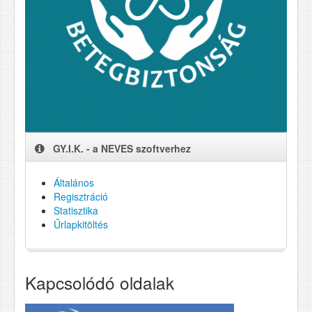
GY.I.K. - a NEVES szoftverhez
Általános
Regisztráció
Statisztika
Űrlapkitöltés
Kapcsolódó oldalak