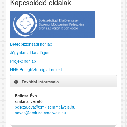
Kapcsolódó oldalak
Betegbiztonsági honlap
Jógyakorlat katalógus
Projekt honlap
NNK Betegbiztonág alprojekt
További információ
Belicza Éva
szakmai vezető
belicza.eva@emk.semmelweis.hu
neves@emk.semmelweis.hu