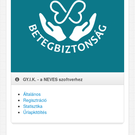
GY.I.K. - a NEVES szoftverhez
Általános
Regisztráció
Statisztika
Űrlapkitöltés