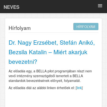
NEVES
Összefoglalók
Hírfolyam
HÍRFOLYAM
Oki kutatások
BELLA
Dr. Nagy Erzsébet, Stefán Anikó,
COVID-19
Bezsila Katalin – Miért akarjuk
bevezetni?
Tematikus anyagok
Az előadás egy, a BELLA pilot programjában részt nem
Adatlapok
vevő intézmény szemszögéből ismerteti a BELLA
standardok bevezetésének előnyeit, folyamatát.
GY.I.K.
Az előadás diái az alábbi linken érhetőek el: [
link
]