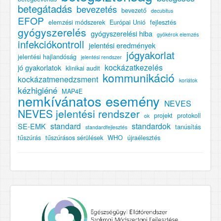
betegátadás
bevezetés
bevezető
decubitus
EFOP
elemzési módszerek
Európai Unió
fejlesztés
gyógyszerelés
gyógyszerelési hiba
gyökérok elemzés
infekciókontroll
jelentési eredmények
jógyakorlat
jelentési hajlandóság
jelentési rendszer
kockázatkezelés
jó gyakorlatok
klinikai audit
kommunikáció
kockázatmenedzsment
korlátok
kézhigiéné
MAP4E
nemkívánatos esemény
NEVES
NEVES jelentési rendszer
projekt
protokoll
ok
standard
standardok
SE-EMK
tanúsítás
standardfejlesztés
tűszúrás
tűszúrásos sérülések
WHO
újraélesztés