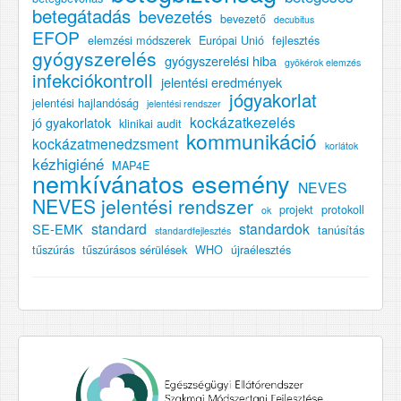
betegátadás
bevezetés
bevezető
decubitus
EFOP
elemzési módszerek
Európai Unió
fejlesztés
gyógyszerelés
gyógyszerelési hiba
gyökérok elemzés
infekciókontroll
jelentési eredmények
jógyakorlat
jelentési hajlandóság
jelentési rendszer
kockázatkezelés
jó gyakorlatok
klinikai audit
kommunikáció
kockázatmenedzsment
korlátok
kézhigiéné
MAP4E
nemkívánatos esemény
NEVES
NEVES jelentési rendszer
projekt
protokoll
ok
standard
standardok
SE-EMK
tanúsítás
standardfejlesztés
tűszúrás
tűszúrásos sérülések
WHO
újraélesztés