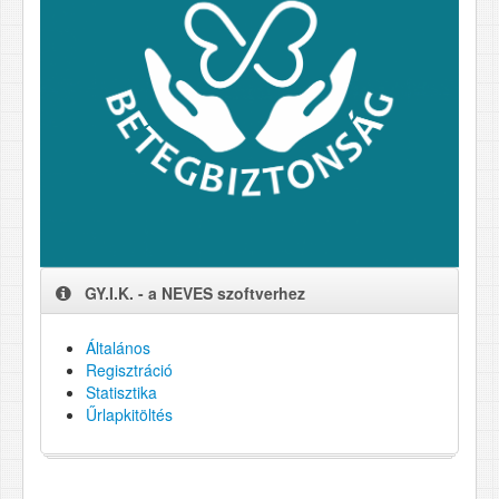
GY.I.K. - a NEVES szoftverhez
Általános
Regisztráció
Statisztika
Űrlapkitöltés