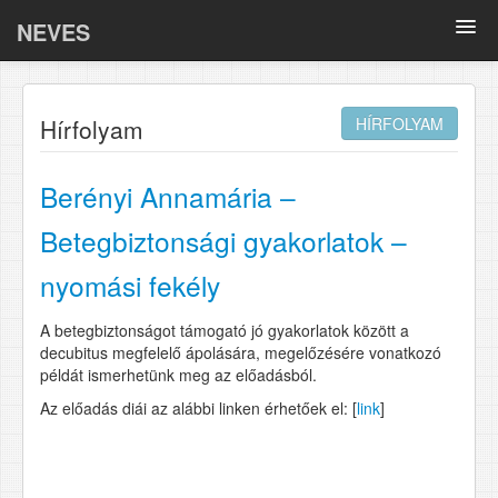
NEVES
Összefoglalók
Hírfolyam
HÍRFOLYAM
Oki kutatások
BELLA
Berényi Annamária –
COVID-19
Betegbiztonsági gyakorlatok –
nyomási fekély
Tematikus anyagok
A betegbiztonságot támogató jó gyakorlatok között a
Adatlapok
decubitus megfelelő ápolására, megelőzésére vonatkozó
példát ismerhetünk meg az előadásból.
GY.I.K.
Az előadás diái az alábbi linken érhetőek el: [
link
]