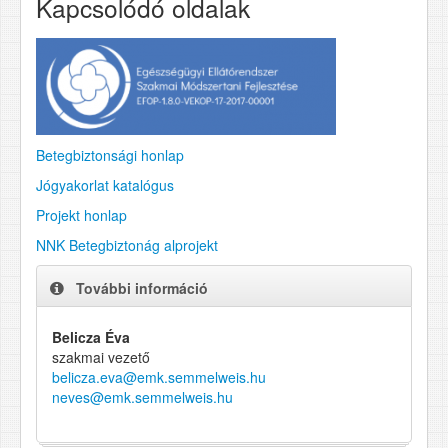
Kapcsolódó oldalak
Betegbiztonsági honlap
Jógyakorlat katalógus
Projekt honlap
NNK Betegbiztonág alprojekt
További információ
Belicza Éva
szakmai vezető
belicza.eva@emk.semmelweis.hu
neves@emk.semmelweis.hu