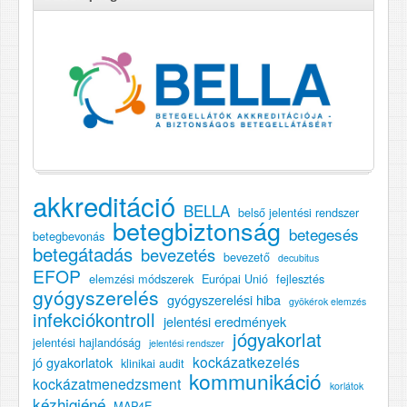
akkreditáció
BELLA
belső jelentési rendszer
betegbiztonság
betegesés
betegbevonás
betegátadás
bevezetés
bevezető
decubitus
EFOP
elemzési módszerek
Európai Unió
fejlesztés
gyógyszerelés
gyógyszerelési hiba
gyökérok elemzés
infekciókontroll
jelentési eredmények
jógyakorlat
jelentési hajlandóság
jelentési rendszer
kockázatkezelés
jó gyakorlatok
klinikai audit
kommunikáció
kockázatmenedzsment
korlátok
kézhigiéné
MAP4E