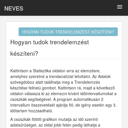
NEVES
Összefoglalók
HOGYAN TUDOK TRENDELEMZÉST KÉSZÍTENI?
Oki kutatások
Hogyan tudok trendelemzést
BELLA
készíteni?
COVID-19
Kattintson a Statisztika oldalon arra az elemzésre,
Tematikus anyagok
amelyhez szeretné a trendanalízist lefuttatni. Az Adatok
szövegdoboz alatt találhatja meg a Trendelemzés
Adatlapok
készítése feliratú gombot. Kattintson rá, majd a következő
oldalon válassza ki az elemezni kívánt időintervallumokat a
GY.I.K.
csúszkák segítségével. A program automatikusan 2
intervallum összevetését ajánlja föl, de igény esetén egy 3.
időtartam hozzáadható.
A csúszkák fölötti grafikon mutatja az idő szerinti
adatsűrűséget, az oldal jobb felén pedig láthatja a