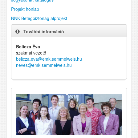
Projekt honlap
NNK Betegbiztonág alprojekt
További információ
Belicza Éva
szakmai vezető
belicza.eva@emk.semmelweis.hu
neves@emk.semmelweis.hu