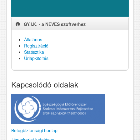
GY.I.K. - a NEVES szoftverhez
Általános
Regisztráció
Statisztika
Űrlapkitöltés
Kapcsolódó oldalak
Betegbiztonsági honlap
Jógyakorlat katalógus