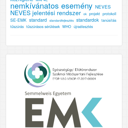
nemkívánatos esemény
NEVES
NEVES jelentési rendszer
projekt
protokoll
ok
standard
standardok
SE-EMK
tanúsítás
standardfejlesztés
tűszúrás
tűszúrásos sérülések
WHO
újraélesztés